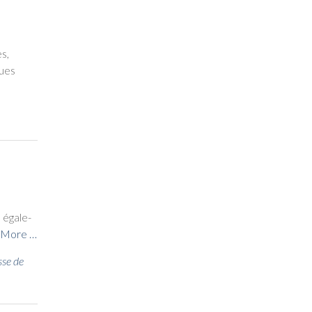
es,
ques
 éga­le­
 More …
sse de