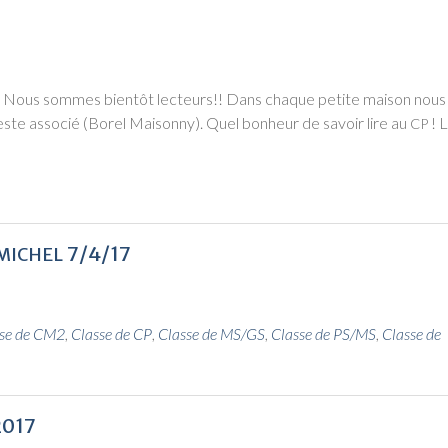
 Nous sommes bien­tôt lec­teurs!! Dans chaque petite mai­son nous
este asso­cié (Borel Mai­son­ny). Quel bon­heur de savoir lire au
! 
CP
7/4/17
MICHEL
se de CM2
,
Classe de CP
,
Classe de MS/GS
,
Classe de PS/MS
,
Classe de
2017