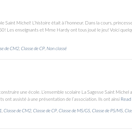
le Saint Michel! L’his­toire était à l’hon­neur. Dans la cours, prin­cess
50! Les ensei­gnants et Mme Har­dy ont tous joué le jeu! Voi­ci quel
se de CM2
,
Classe de CP
,
Non classé
 à construire une école. L’en­semble sco­laire La Sagesse Saint Michel a
ont assis­té à une pré­sen­ta­tion de l’as­so­cia­tion. Ils ont ain­si
Read
1
,
Classe de CM2
,
Classe de CP
,
Classe de MS/GS
,
Classe de PS/MS
,
Cla