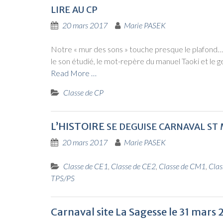
LIRE
AU
CP
20 mars 2017
Marie PASEK
Notre « mur des sons » touche presque le pla­fond…
le son étu­dié, le mot-repère du manuel Tao­ki et le g
Read More …
Classe de CP
L’HISTOIRE
SE
DEGUISE
CARNAVAL
ST
20 mars 2017
Marie PASEK
Classe de CE1
,
Classe de CE2
,
Classe de CM1
,
Clas
TPS/PS
Carnaval site La Sagesse le 31 mars 