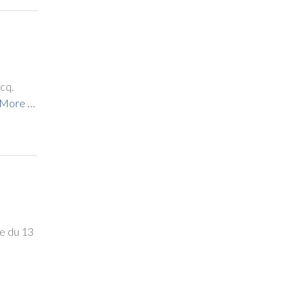
scq.
 More …
ne du 13