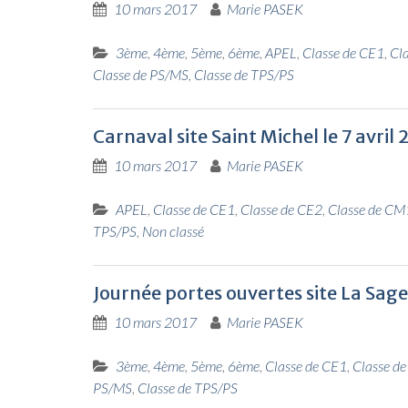
10 mars 2017
Marie PASEK
3ème
,
4ème
,
5ème
,
6ème
,
APEL
,
Classe de CE1
,
Cl
Classe de PS/MS
,
Classe de TPS/PS
Carnaval site Saint Michel le 7 avril 
10 mars 2017
Marie PASEK
APEL
,
Classe de CE1
,
Classe de CE2
,
Classe de CM
TPS/PS
,
Non classé
Journée portes ouvertes site La Sag
10 mars 2017
Marie PASEK
3ème
,
4ème
,
5ème
,
6ème
,
Classe de CE1
,
Classe d
PS/MS
,
Classe de TPS/PS