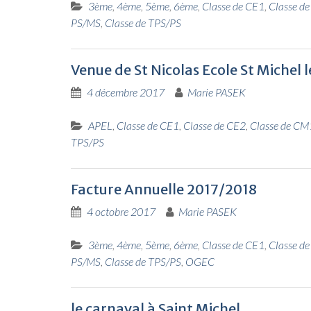
3ème
,
4ème
,
5ème
,
6ème
,
Classe de CE1
,
Classe d
PS/MS
,
Classe de TPS/PS
Venue de St Nicolas Ecole St Michel
4 décembre 2017
Marie PASEK
APEL
,
Classe de CE1
,
Classe de CE2
,
Classe de CM
TPS/PS
Facture Annuelle 2017/2018
4 octobre 2017
Marie PASEK
3ème
,
4ème
,
5ème
,
6ème
,
Classe de CE1
,
Classe d
PS/MS
,
Classe de TPS/PS
,
OGEC
le carnaval à Saint Michel