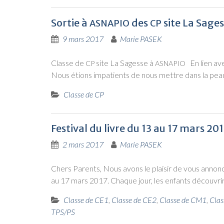
Sortie à
des
site La Sage
ASNAPIO
CP
9 mars 2017
Marie PASEK
Classe de
site La Sagesse à
En lien avec
CP
ASNAPIO
Nous étions impa­tients de nous mettre dans la peau
Classe de CP
Festival du livre du 13 au 17 mars 20
2 mars 2017
Marie PASEK
Chers Parents, Nous avons le plai­sir de vous annon­ce
au 17 mars 2017. Chaque jour, les enfants décou­vri­
Classe de CE1
,
Classe de CE2
,
Classe de CM1
,
Clas
TPS/PS