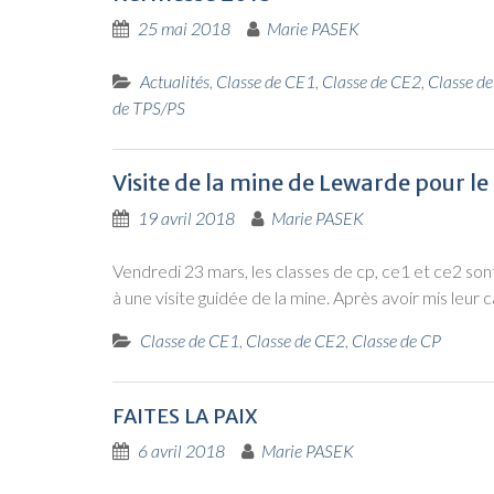
25 mai 2018
Marie PASEK
Actualités
,
Classe de CE1
,
Classe de CE2
,
Classe d
de TPS/PS
Visite de la mine de Lewarde pour le 
19 avril 2018
Marie PASEK
Ven­dre­di 23 mars, les classes de cp, ce1 et ce2 so
à une visite gui­dée de la mine. Après avoir mis leur 
Classe de CE1
,
Classe de CE2
,
Classe de CP
FAITES
LA
PAIX
6 avril 2018
Marie PASEK