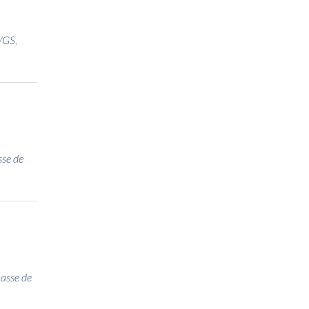
S/GS
,
sse de
lasse de