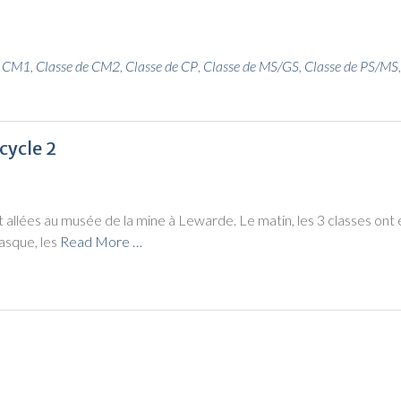
e CM1
,
Classe de CM2
,
Classe de CP
,
Classe de MS/GS
,
Classe de PS/MS
cycle 2
nt allées au musée de la mine à Lewarde. Le matin, les 3 classes ont 
casque, les
Read More …