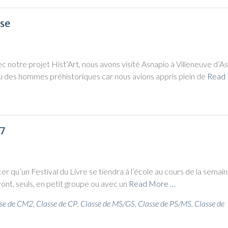
sse
 notre pro­jet Hist’Art, nous avons visi­té Asna­pio à Vil­le­neuve d’A
 des hommes pré­his­to­riques car nous avions appris plein de
Read
17
r qu’un Fes­ti­val du Livre se tien­dra à l’école au cours de la semai
ront, seuls, en petit groupe ou avec un
Read More …
se de CM2
,
Classe de CP
,
Classe de MS/GS
,
Classe de PS/MS
,
Classe de