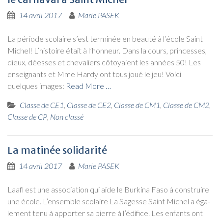
14 avril 2017
Marie PASEK
La période sco­laire s’est ter­mi­née en beau­té à l’é­cole Saint
Michel! L’his­toire était à l’hon­neur. Dans la cours, prin­cesses,
dieux, déesses et che­va­liers côtoyaient les années 50! Les
ensei­gnants et Mme Har­dy ont tous joué le jeu! Voi­ci
quelques images:
Read More …
Classe de CE1
,
Classe de CE2
,
Classe de CM1
,
Classe de CM2
,
Classe de CP
,
Non classé
La matinée solidarité
14 avril 2017
Marie PASEK
Laa­fi est une asso­cia­tion qui aide le Bur­ki­na Faso à construire
une école. L’en­semble sco­laire La Sagesse Saint Michel a éga­
le­ment tenu à appor­ter sa pierre à l’é­di­fice. Les enfants ont