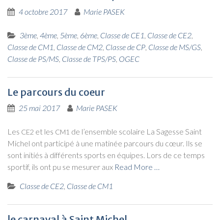
4 octobre 2017
Marie PASEK
3ème
,
4ème
,
5ème
,
6ème
,
Classe de CE1
,
Classe de CE2
,
Classe de CM1
,
Classe de CM2
,
Classe de CP
,
Classe de MS/GS
,
Classe de PS/MS
,
Classe de TPS/PS
,
OGEC
Le parcours du coeur
25 mai 2017
Marie PASEK
Les
et les
de l’en­semble sco­laire La Sagesse Saint
CE2
CM1
Michel ont par­ti­ci­pé à une mati­née par­cours du cœur. Ils se
sont ini­tiés à dif­fé­rents sports en équipes. Lors de ce temps
spor­tif, ils ont pu se mesu­rer aux
Read More …
Classe de CE2
,
Classe de CM1
le carnaval à Saint Michel