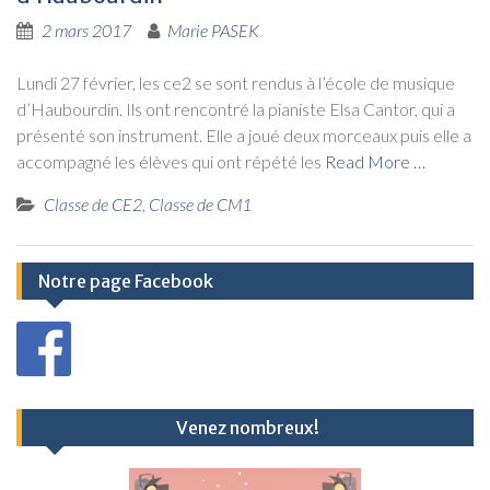
2 mars 2017
Marie PASEK
Lun­di 27 février, les ce2 se sont ren­dus à l’école de musique
d’Haubourdin. Ils ont ren­con­tré la pia­niste Elsa Can­tor, qui a
pré­sen­té son ins­tru­ment. Elle a joué deux mor­ceaux puis elle a
accom­pa­gné les élèves qui ont répé­té les
Read More …
Classe de CE2
,
Classe de CM1
Notre page Facebook
Venez nombreux!