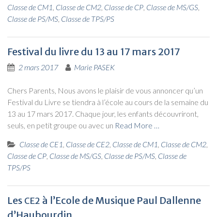
Classe de CM1
,
Classe de CM2
,
Classe de CP
,
Classe de MS/GS
,
Classe de PS/MS
,
Classe de TPS/PS
Festival du livre du 13 au 17 mars 2017
2 mars 2017
Marie PASEK
Chers Parents, Nous avons le plai­sir de vous annon­cer qu’un
Fes­ti­val du Livre se tien­dra à l’école au cours de la semaine du
13 au 17 mars 2017. Chaque jour, les enfants décou­vri­ront,
seuls, en petit groupe ou avec un
Read More …
Classe de CE1
,
Classe de CE2
,
Classe de CM1
,
Classe de CM2
,
Classe de CP
,
Classe de MS/GS
,
Classe de PS/MS
,
Classe de
TPS/PS
Les
à l’Ecole de Musique Paul Dallenne
CE2
d’Haubourdin