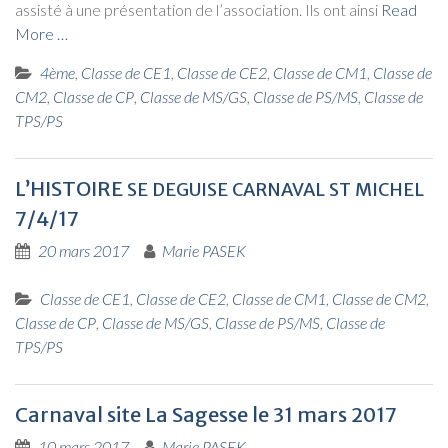
assis­té à une pré­sen­ta­tion de l’as­so­cia­tion. Ils ont ain­si
Read
More …
4ème
,
Classe de CE1
,
Classe de CE2
,
Classe de CM1
,
Classe de
CM2
,
Classe de CP
,
Classe de MS/GS
,
Classe de PS/MS
,
Classe de
TPS/PS
L’HISTOIRE
SE
DEGUISE
CARNAVAL
ST
MICHEL
7/4/17
20 mars 2017
Marie PASEK
Classe de CE1
,
Classe de CE2
,
Classe de CM1
,
Classe de CM2
,
Classe de CP
,
Classe de MS/GS
,
Classe de PS/MS
,
Classe de
TPS/PS
Carnaval site La Sagesse le 31 mars 2017
10 mars 2017
Marie PASEK