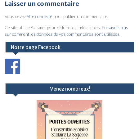
v
Laisser un commentaire
i
Vous devez
être connecté
pour publier un commentaire.
g
a
Ce site utilise Akismet pour réduire les indésirables.
En savoir plus
sur comment les données de vos commentaires sont utilisées
.
t
i
Notre page Facebook
o
n
d
e
Venez nombreux!
l
’
a
r
t