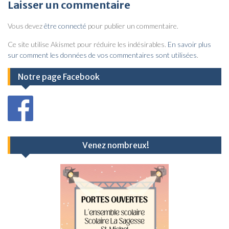
v
Laisser un commentaire
i
Vous devez
être connecté
pour publier un commentaire.
g
a
Ce site utilise Akismet pour réduire les indésirables.
En savoir plus
sur comment les données de vos commentaires sont utilisées
.
t
i
Notre page Facebook
o
n
d
e
Venez nombreux!
l
’
a
r
t