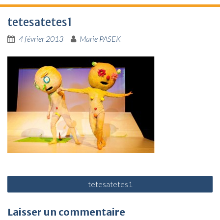
tetesatetes1
4 février 2013
Marie PASEK
N
tetesatetes1
a
v
Laisser un commentaire