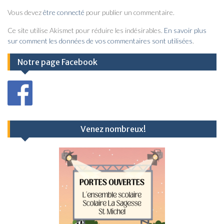
i
Vous devez
être connecté
pour publier un commentaire.
g
a
Ce site utilise Akismet pour réduire les indésirables.
En savoir plus
sur comment les données de vos commentaires sont utilisées
.
t
i
Notre page Facebook
o
n
d
e
Venez nombreux!
l
’
a
r
t
i