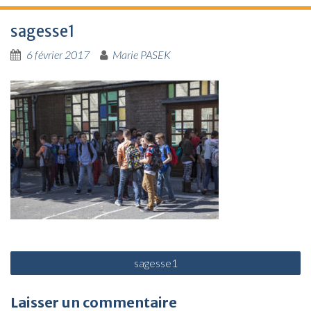
sagesse1
6 février 2017
Marie PASEK
N
sagesse1
a
v
Laisser un commentaire