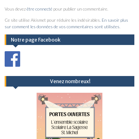
i
Vous devez
être connecté
pour publier un commentaire.
g
a
Ce site utilise Akismet pour réduire les indésirables.
En savoir plus
sur comment les données de vos commentaires sont utilisées
.
t
i
Notre page Facebook
o
n
d
e
Venez nombreux!
l
’
a
r
t
i