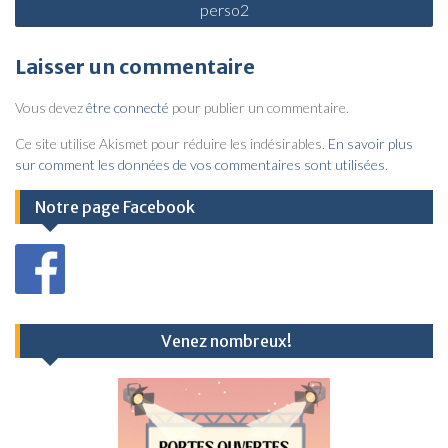
perso2
a
v
Laisser un commentaire
i
Vous devez
être connecté
pour publier un commentaire.
g
a
Ce site utilise Akismet pour réduire les indésirables.
En savoir plus
sur comment les données de vos commentaires sont utilisées
.
t
i
Notre page Facebook
o
n
d
e
Venez nombreux!
l
’
a
r