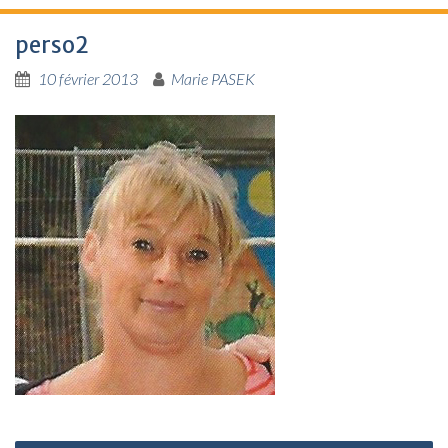
perso2
10 février 2013
Marie PASEK
N