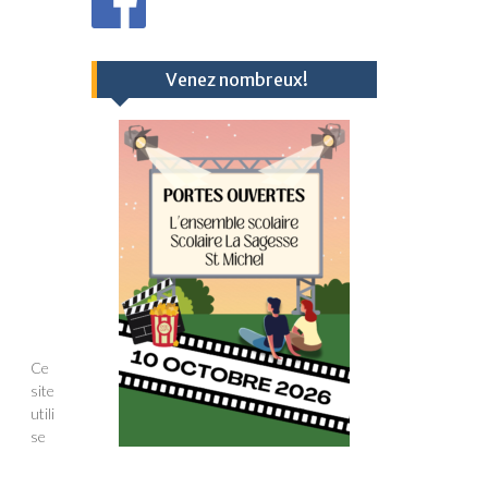
Venez nombreux!
Ce
site
utili
se