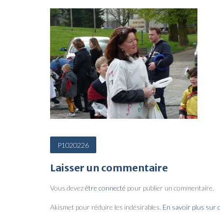
N
P1020226
a
Laisser un commentaire
v
i
Vous devez
être connecté
pour publier un commentaire.
g
Akismet pour réduire les indésirables.
En savoir plus sur
a