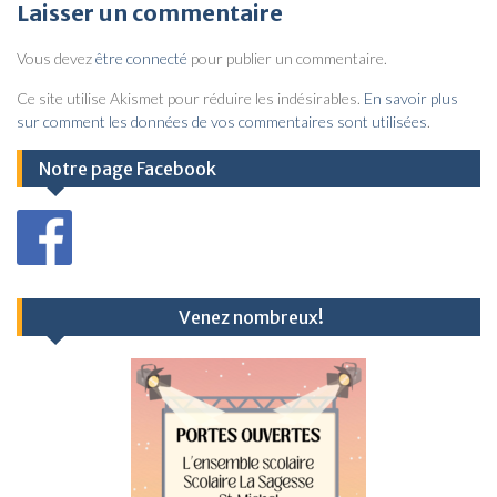
v
Laisser un commentaire
i
Vous devez
être connecté
pour publier un commentaire.
g
a
Ce site utilise Akismet pour réduire les indésirables.
En savoir plus
sur comment les données de vos commentaires sont utilisées
.
t
i
Notre page Facebook
o
n
d
e
Venez nombreux!
l
’
a
r
t