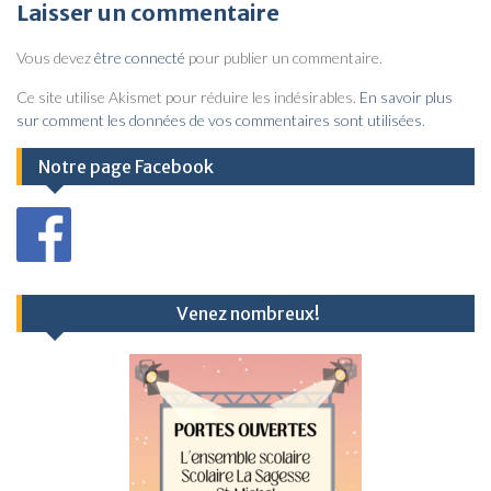
v
Laisser un commentaire
i
Vous devez
être connecté
pour publier un commentaire.
g
a
Ce site utilise Akismet pour réduire les indésirables.
En savoir plus
sur comment les données de vos commentaires sont utilisées
.
t
i
Notre page Facebook
o
n
d
e
Venez nombreux!
l
’
a
r
t