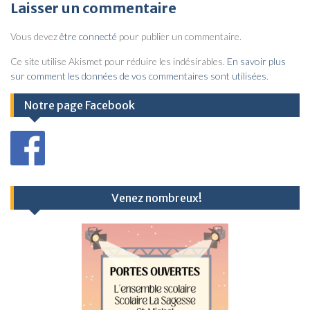
v
Laisser un commentaire
i
Vous devez
être connecté
pour publier un commentaire.
g
a
Ce site utilise Akismet pour réduire les indésirables.
En savoir plus
sur comment les données de vos commentaires sont utilisées
.
t
i
Notre page Facebook
o
n
d
e
Venez nombreux!
l
’
a
r
t