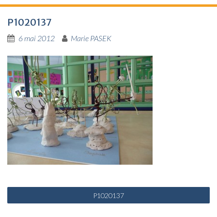
P1020137
6 mai 2012
Marie PASEK
N
P1020137
a