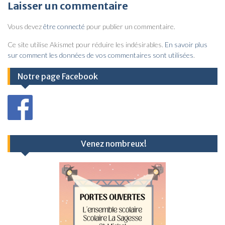
v
Laisser un commentaire
i
Vous devez
être connecté
pour publier un commentaire.
g
a
Ce site utilise Akismet pour réduire les indésirables.
En savoir plus
sur comment les données de vos commentaires sont utilisées
.
t
i
Notre page Facebook
o
n
d
e
Venez nombreux!
l
’
a
r
t