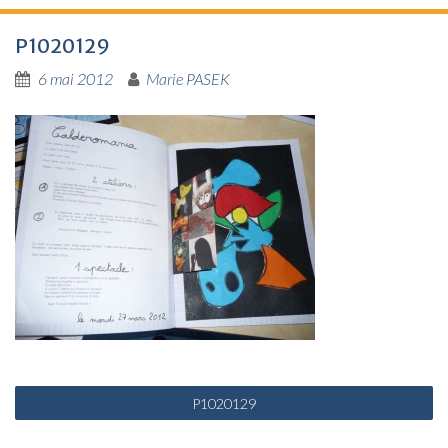
P1020129
6 mai 2012
Marie PASEK
N
P1020129
a