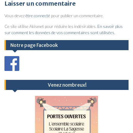
v
Laisser un commentaire
i
Vous devez
être connecté
pour publier un commentaire.
g
a
Ce site utilise Akismet pour réduire les indésirables.
En savoir plus
sur comment les données de vos commentaires sont utilisées
.
t
i
Notre page Facebook
o
n
d
e
Venez nombreux!
l
’
a
r
t