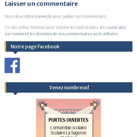
v
Laisser un commentaire
i
Vous devez
être connecté
pour publier un commentaire.
g
a
Ce site utilise Akismet pour réduire les indésirables.
En savoir plus
sur comment les données de vos commentaires sont utilisées
.
t
i
Notre page Facebook
o
n
d
e
Venez nombreux!
l
’
a
r
t