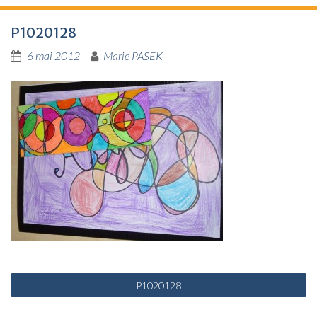
P1020128
6 mai 2012
Marie PASEK
N
P1020128
a