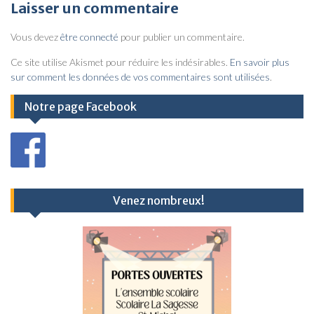
v
Laisser un commentaire
i
Vous devez
être connecté
pour publier un commentaire.
g
a
Ce site utilise Akismet pour réduire les indésirables.
En savoir plus
sur comment les données de vos commentaires sont utilisées
.
t
i
Notre page Facebook
o
n
d
e
Venez nombreux!
l
’
a
r
t