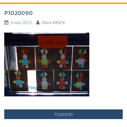
P1020090
6 mai 2012
Marie PASEK
N
P1020090
a