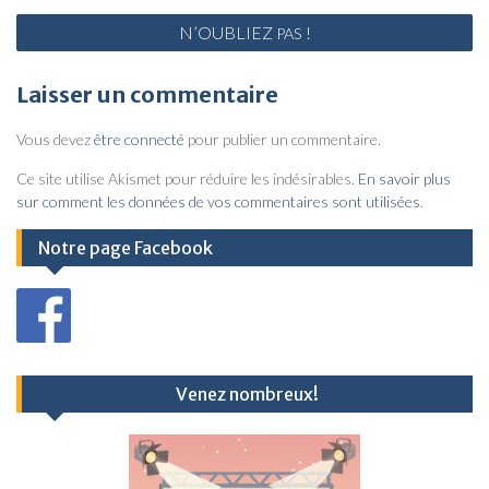
N
N’OUBLIEZ
!
PAS
a
v
Laisser un commentaire
i
Vous devez
être connecté
pour publier un commentaire.
g
a
Ce site utilise Akismet pour réduire les indésirables.
En savoir plus
sur comment les données de vos commentaires sont utilisées
.
t
i
Notre page Facebook
o
n
d
e
Venez nombreux!
l
’
a