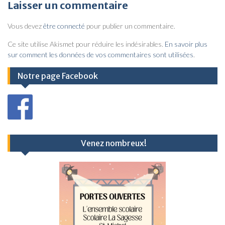
v
Laisser un commentaire
i
Vous devez
être connecté
pour publier un commentaire.
g
a
Ce site utilise Akismet pour réduire les indésirables.
En savoir plus
sur comment les données de vos commentaires sont utilisées
.
t
i
Notre page Facebook
o
n
d
e
Venez nombreux!
l
’
a
r
t