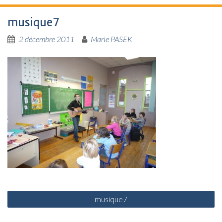
musique7
2 décembre 2011
Marie PASEK
N
musique7
a