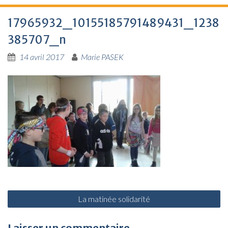
17965932_10155185791489431_1238
385707_n
14 avril 2017
Marie PASEK
N
La matinée solidarité
a
v
Laisser un commentaire