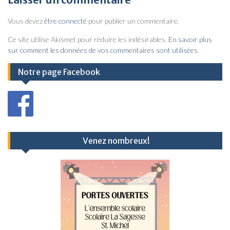
i
Vous devez
être connecté
pour publier un commentaire.
g
a
Ce site utilise Akismet pour réduire les indésirables.
En savoir plus
sur comment les données de vos commentaires sont utilisées
.
t
i
Notre page Facebook
o
n
d
e
Venez nombreux!
l
’
a
r
t
i