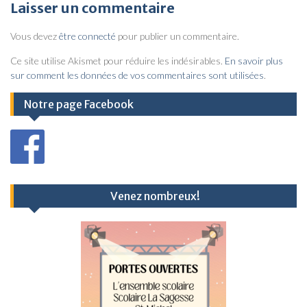
v
Laisser un commentaire
i
Vous devez
être connecté
pour publier un commentaire.
g
a
Ce site utilise Akismet pour réduire les indésirables.
En savoir plus
sur comment les données de vos commentaires sont utilisées
.
t
i
Notre page Facebook
o
n
d
e
Venez nombreux!
l
’
a
r
t