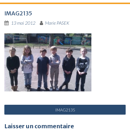
IMAG2135
13 mai 2012
Marie PASEK
N
IMAG2135
a
v
Laisser un commentaire