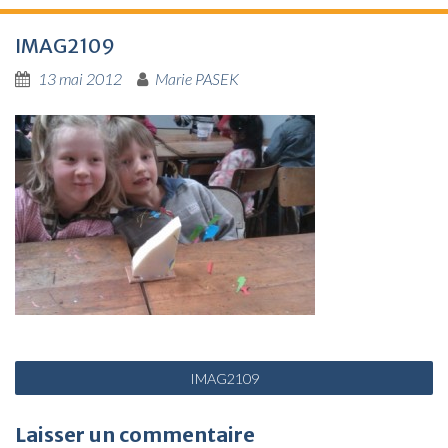
IMAG2109
13 mai 2012
Marie PASEK
N
IMAG2109
a
v
Laisser un commentaire