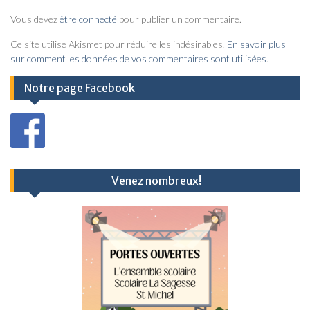
i
Vous devez
être connecté
pour publier un commentaire.
g
a
Ce site utilise Akismet pour réduire les indésirables.
En savoir plus
sur comment les données de vos commentaires sont utilisées
.
t
i
Notre page Facebook
o
n
d
e
Venez nombreux!
l
’
a
r
t
i