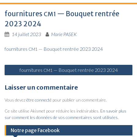
fournitures
— Bouquet rentrée
CM1
2023 2024
14 juillet 2023
Marie PASEK
four­ni­tures
— Bou­quet ren­trée 2023 2024
CM1
N
fournitures
— Bouquet rentrée 2023 2024
CM1
a
v
Laisser un commentaire
i
Vous devez
être connecté
pour publier un commentaire.
g
a
Ce site utilise Akismet pour réduire les indésirables.
En savoir plus
sur comment les données de vos commentaires sont utilisées
.
t
i
Notre page Facebook