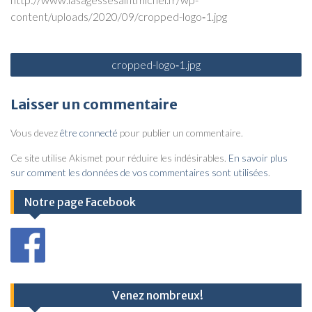
content/uploads/2020/09/cropped-logo‑1.jpg
N
cropped-logo‑1.jpg
a
v
Laisser un commentaire
i
Vous devez
être connecté
pour publier un commentaire.
g
a
Ce site utilise Akismet pour réduire les indésirables.
En savoir plus
sur comment les données de vos commentaires sont utilisées
.
t
i
Notre page Facebook
o
n
d
e
Venez nombreux!
l