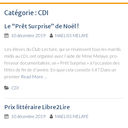
Catégorie : CDI
Le “Prêt Surprise” de Noël !
10 décembre 2019
MAELISS MELAYE
Les élèves du Club Lec­ture, qui se réunissent tous les mar­dis
midis au
, ont orga­ni­sé avec l’aide de Mme Melaye, pro­
CDI
fes­seur docu­men­ta­liste, un « Prêt Sur­prise » à l’occasion des
fêtes de fin de d’année. En quoi cela consiste-t-il ? Dans un
pre­mier
Read More …
CDI
Prix littéraire Libre2Lire
10 décembre 2019
MAELISS MELAYE