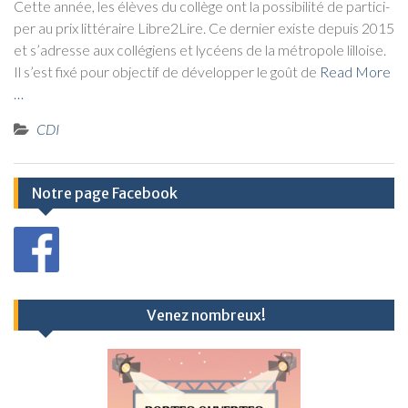
Cette année, les élèves du col­lège ont la pos­si­bi­li­té de par­ti­ci­
per au prix lit­té­raire Libre2Lire. Ce der­nier existe depuis 2015
et s’adresse aux col­lé­giens et lycéens de la métro­pole lil­loise.
Il s’est fixé pour objec­tif de déve­lop­per le goût de
Read More
…
CDI
Notre page Facebook
Venez nombreux!