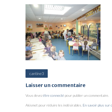
N
cantine3
a
Laisser un commentaire
v
i
Vous devez
être connecté
pour publier un commentaire.
g
Akismet pour réduire les indésirables.
En savoir plus sur
a