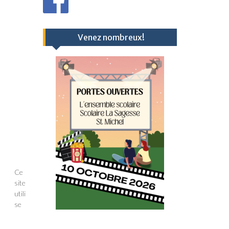
Venez nombreux!
Ce
site
utili
se