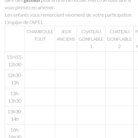
vous pen­sez en ame­ner.
Les enfants vous remer­cient vive­ment de votre par­ti­ci­pa­tion.
L’é­quipe de l’A­PEL
CHAMBOULE
JEUX
CHATEAU
CHATEAU
P
TOUT
ANCIENS
GONFLABLE
GONFLABLE
1
2
11H55-
12h30
12h30-
13h
13h-
13h30
13h30-
14h
16h-
16h30