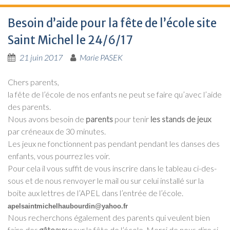
Besoin d’aide pour la fête de l’école site
Saint Michel le 24/6/17
21 juin 2017
Marie PASEK
Chers parents,
la fête de l’é­cole de nos enfants ne peut se faire qu’a­vec l’aide
des parents.
Nous avons besoin de
parents
pour tenir
les stands de jeux
par cré­neaux de
30 minutes.
Les jeux ne fonc­tionnent pas pen­dant pen­dant les danses des
enfants, vous pour­rez les voir.
Pour cela il vous suf­fit de vous ins­crire dans le tableau ci-des­
sous et de nous ren­voyer le mail ou sur celui ins­tal­lé sur la
boite aux lettres de l’A­PEL dans l’en­trée de l’é­cole.
apelsaintmichelhaubourdin@yahoo.fr
Nous recher­chons éga­le­ment des parents qui veulent bien
faire des
gâteaux
pour la fête de l’é­cole. Mer­ci de nous dire si