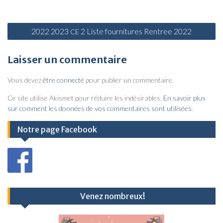
N
2022 2023
2 Liste fournitures Rentree 2022
CE
a
v
Laisser un commentaire
i
Vous devez
être connecté
pour publier un commentaire.
g
a
Ce site utilise Akismet pour réduire les indésirables.
En savoir plus
sur comment les données de vos commentaires sont utilisées
.
t
i
Notre page Facebook
o
n
d
e
Venez nombreux!
l
’