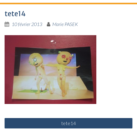
tete14
10 février 2013
Marie PASEK
N
tete14
a