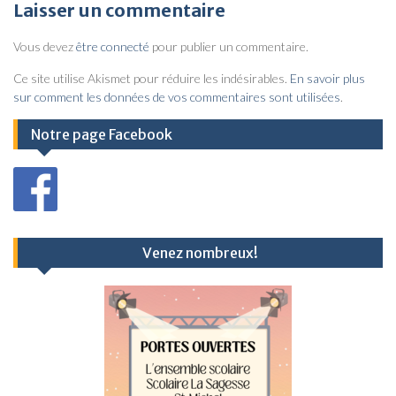
v
Laisser un commentaire
i
Vous devez
être connecté
pour publier un commentaire.
g
a
Ce site utilise Akismet pour réduire les indésirables.
En savoir plus
sur comment les données de vos commentaires sont utilisées
.
t
i
Notre page Facebook
o
n
d
e
Venez nombreux!
l
’
a
r
t