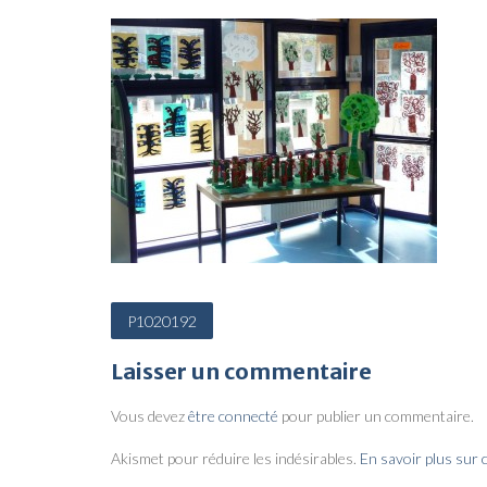
N
P1020192
a
Laisser un commentaire
v
i
Vous devez
être connecté
pour publier un commentaire.
g
Akismet pour réduire les indésirables.
En savoir plus sur
a