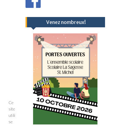
Venez nombreux!
Ce
site
utili
se