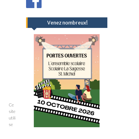
Venez nombreux!
Ce
site
utili
se