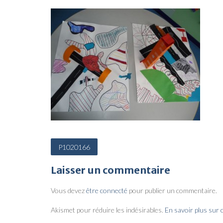
N
P1020166
a
Laisser un commentaire
v
i
Vous devez
être connecté
pour publier un commentaire.
g
Akismet pour réduire les indésirables.
En savoir plus sur
a