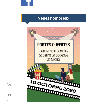
Venez nombreux!
Ce
site
utili
se