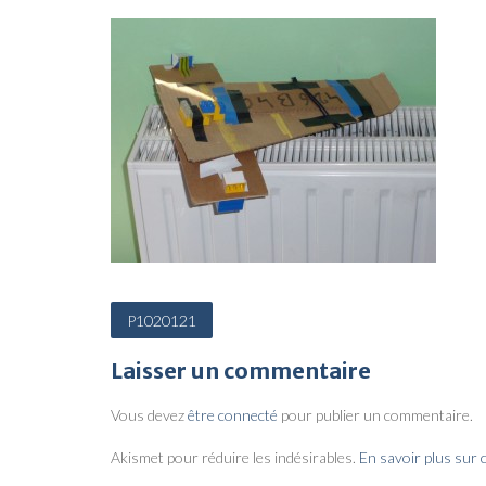
N
P1020121
a
Laisser un commentaire
v
i
Vous devez
être connecté
pour publier un commentaire.
g
Akismet pour réduire les indésirables.
En savoir plus sur
a