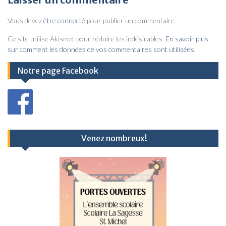
i
Vous devez
être connecté
pour publier un commentaire.
g
a
Ce site utilise Akismet pour réduire les indésirables.
En savoir plus
sur comment les données de vos commentaires sont utilisées
.
t
i
Notre page Facebook
o
n
d
e
Venez nombreux!
l
’
a
r
t
i