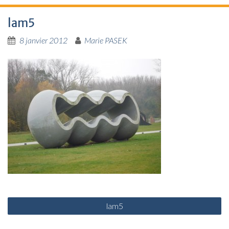
lam5
8 janvier 2012
Marie PASEK
N
lam5
a