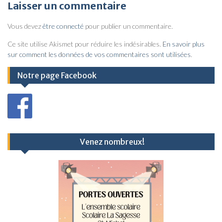
v
Laisser un commentaire
i
Vous devez
être connecté
pour publier un commentaire.
g
a
Ce site utilise Akismet pour réduire les indésirables.
En savoir plus
sur comment les données de vos commentaires sont utilisées
.
t
i
Notre page Facebook
o
n
d
e
Venez nombreux!
l
’
a
r
t