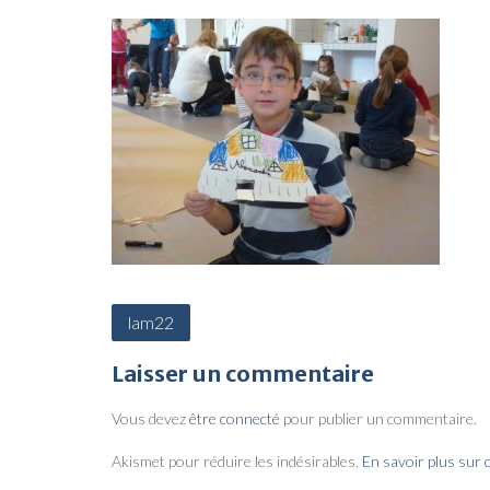
N
lam22
a
Laisser un commentaire
v
i
Vous devez
être connecté
pour publier un commentaire.
g
Akismet pour réduire les indésirables.
En savoir plus sur
a