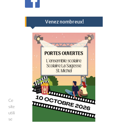
Venez nombreux!
Ce
site
utili
se