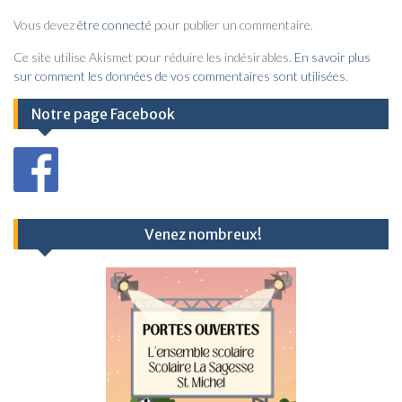
i
Vous devez
être connecté
pour publier un commentaire.
g
a
Ce site utilise Akismet pour réduire les indésirables.
En savoir plus
sur comment les données de vos commentaires sont utilisées
.
t
i
Notre page Facebook
o
n
d
e
Venez nombreux!
l
’
a
r
t
i