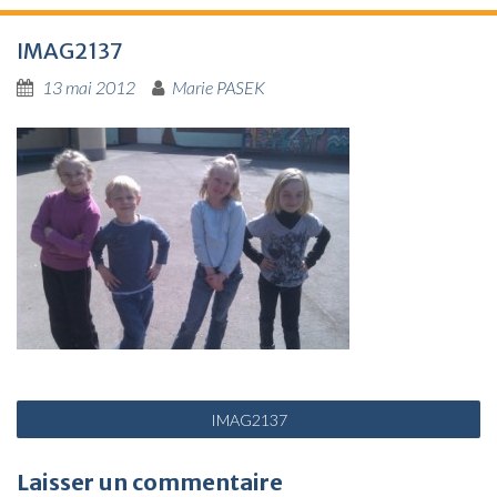
IMAG2137
13 mai 2012
Marie PASEK
N
IMAG2137
a
v
Laisser un commentaire