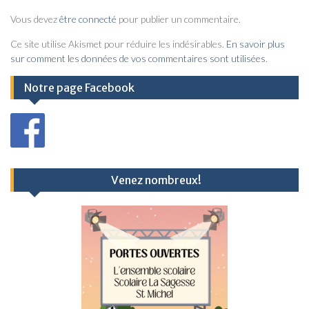
i
Vous devez
être connecté
pour publier un commentaire.
g
a
Ce site utilise Akismet pour réduire les indésirables.
En savoir plus
sur comment les données de vos commentaires sont utilisées
.
t
i
Notre page Facebook
o
n
d
e
Venez nombreux!
l
’
a
r
t
i