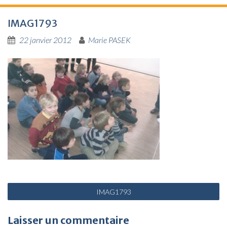
IMAG1793
22 janvier 2012
Marie PASEK
N
IMAG1793
a
v
Laisser un commentaire