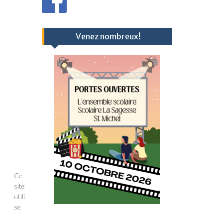
Venez nombreux!
Ce
site
utili
se