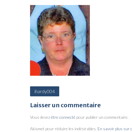
N
ihardy004
a
Laisser un commentaire
v
i
Vous devez
être connecté
pour publier un commentaire.
g
Akismet pour réduire les indésirables.
En savoir plus sur