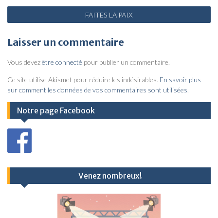
N
FAITES
LA
PAIX
a
v
Laisser un commentaire
i
Vous devez
être connecté
pour publier un commentaire.
g
a
Ce site utilise Akismet pour réduire les indésirables.
En savoir plus
sur comment les données de vos commentaires sont utilisées
.
t
i
Notre page Facebook
o
n
d
e
Venez nombreux!
l
’
a