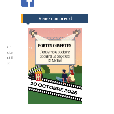
Venez nombreux!
Ce
site
utili
se