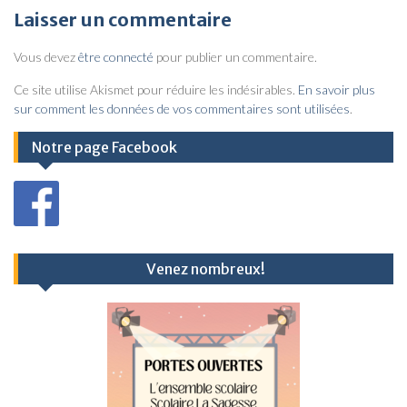
v
Laisser un commentaire
i
Vous devez
être connecté
pour publier un commentaire.
g
a
Ce site utilise Akismet pour réduire les indésirables.
En savoir plus
sur comment les données de vos commentaires sont utilisées
.
t
i
Notre page Facebook
o
n
d
e
Venez nombreux!
l
’
a
r
t