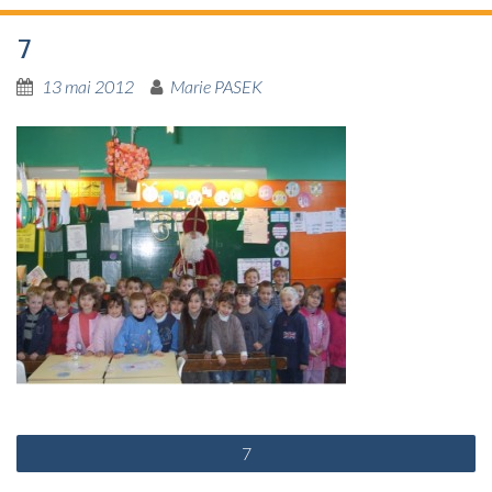
7
13 mai 2012
Marie PASEK
N
7
a