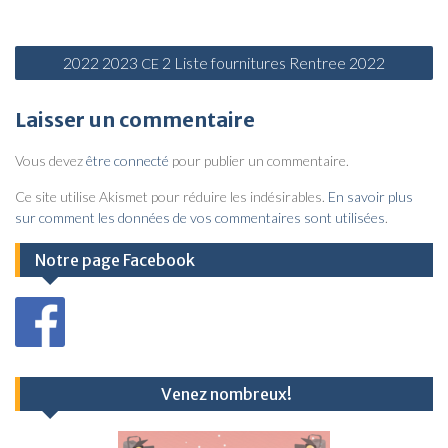
N
2022 2023
2 Liste fournitures Rentree 2022
CE
a
v
Laisser un commentaire
i
Vous devez
être connecté
pour publier un commentaire.
g
a
Ce site utilise Akismet pour réduire les indésirables.
En savoir plus
sur comment les données de vos commentaires sont utilisées
.
t
i
Notre page Facebook
o
n
d
e
Venez nombreux!
l
’